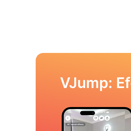
VJump: Ef