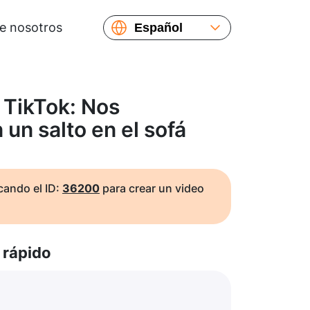
e nosotros
Español
English
Русский
Українська
 TikTok: Nos
Français
un salto en el sofá
繁體中文
简体中文
日本語
ando el ID:
36200
para crear un video
rápido