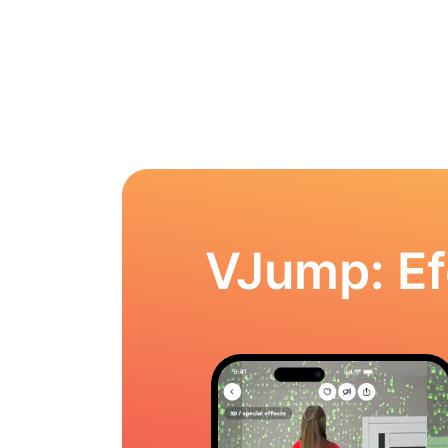
VJump: Ef