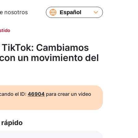
e nosotros
Español
English
stido
Русский
Українська
e TikTok: Cambiamos
Français
 con un movimiento del
繁體中文
简体中文
日本語
ando el ID:
46904
para crear un video
rápido