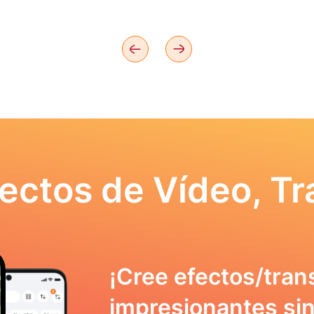
ectos de Vídeo, Tr
¡Cree efectos/tran
impresionantes sin