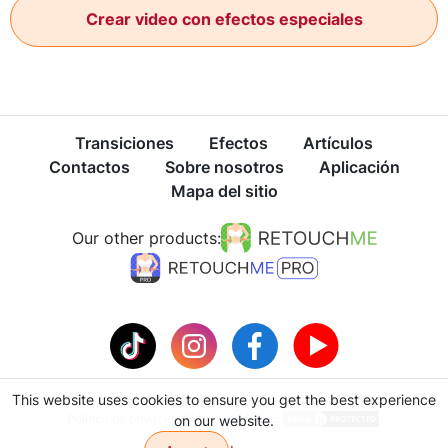
Crear video con efectos especiales
Transiciones
Efectos
Artículos
Contactos
Sobre nosotros
Aplicación
Mapa del sitio
Our other products:
This website uses cookies to ensure you get the best experience
Política de privacidad
Términos de Uso
on our website.