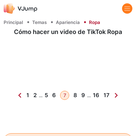
Principal
Temas
Apariencia
Ropa
Cómo hacer un video de TikTok Ropa
1
2
5
6
8
9
16
17
...
7
...