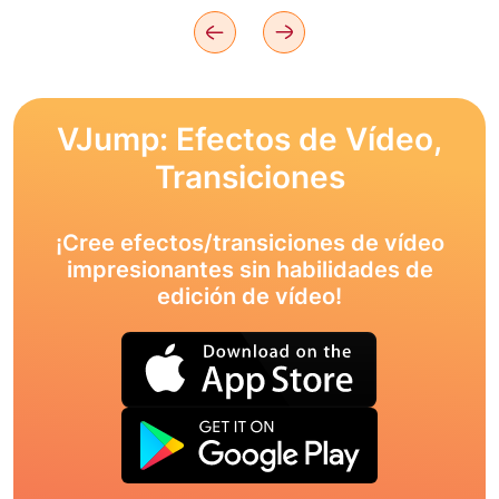
VJump: Efectos de Vídeo,
Transiciones
¡Cree efectos/transiciones de vídeo
impresionantes sin habilidades de
edición de vídeo!