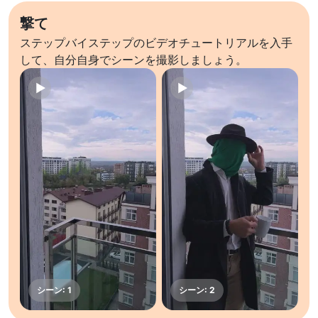
撃て
ステップバイステップのビデオチュートリアルを入手
して、自分自身でシーンを撮影しましょう。