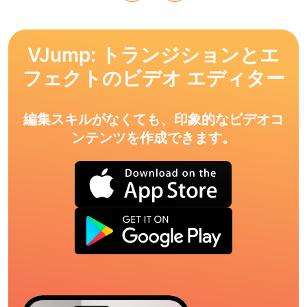
VJump: トランジションとエ
フェクトのビデオ エディター
編集スキルがなくても、印象的なビデオコ
ンテンツを作成できます。