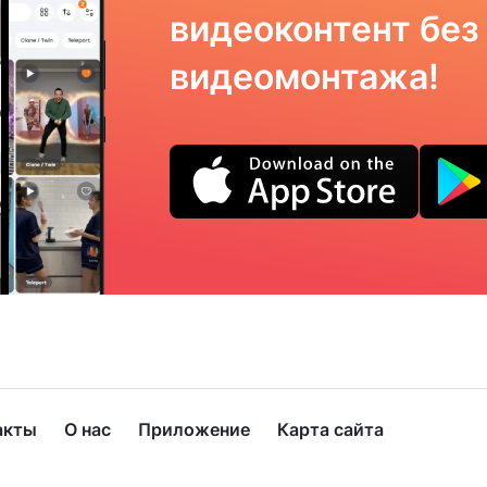
видеоконтент без
видеомонтажа!
акты
О нас
Приложение
Карта сайта