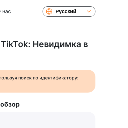
 нас
Русский
English
Español
Українська
 TikTok: Невидимка в
Français
繁體中文
简体中文
日本語
спользуя поиск по идентификатору:
 обзор