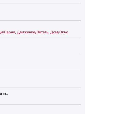
и/Парни
,
Движение/Летать
,
Дом/Окно
ять: