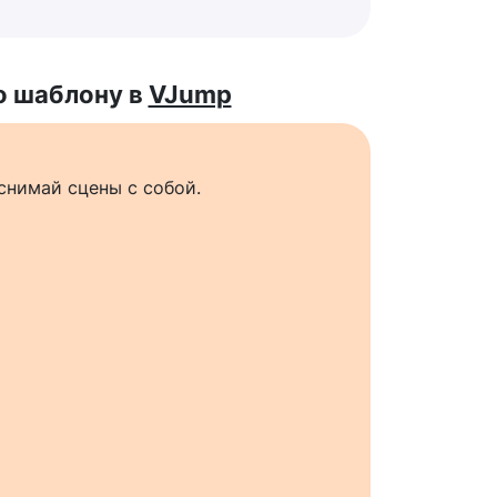
о шаблону в
VJump
снимай сцены с собой.