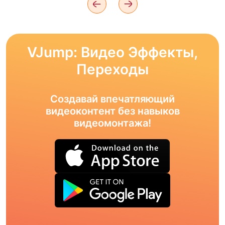
VJump: Видео Эффекты,
Переходы
Создавай впечатляющий
видеоконтент без навыков
видеомонтажа!