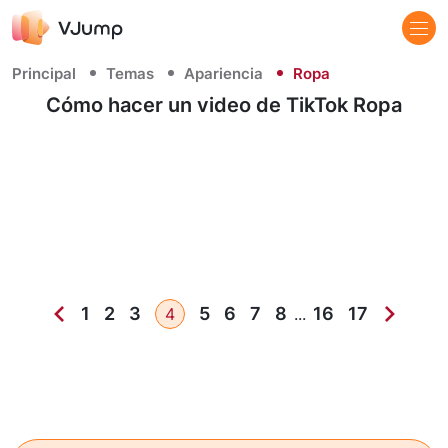
Principal
Temas
Apariencia
Ropa
Cómo hacer un video de TikTok Ropa
1
2
3
5
6
7
8
16
17
4
...