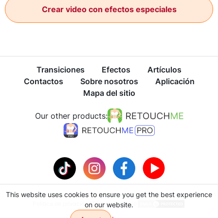
Crear video con efectos especiales
Transiciones
Efectos
Artículos
Contactos
Sobre nosotros
Aplicación
Mapa del sitio
Our other products:
This website uses cookies to ensure you get the best experience
Política de privacidad
Términos de Uso
on our website.