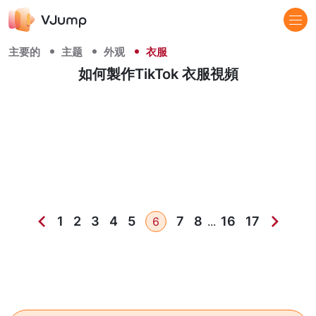
主要的
主题
外观
衣服
如何製作TikTok 衣服視頻
1
2
3
4
5
7
8
16
17
6
...