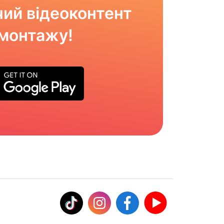
ий відеоконтент
омонтажу!