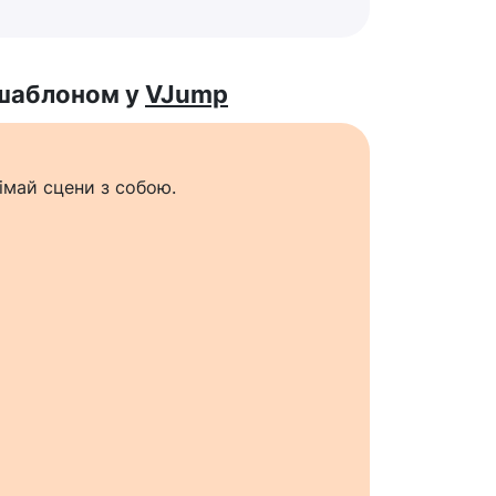
 шаблоном у
VJump
імай сцени з собою.