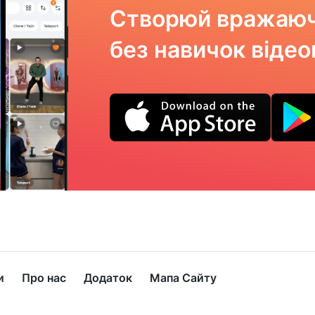
Створюй вражаюч
без навичок віде
и
Про нас
Додаток
Мапа Сайту