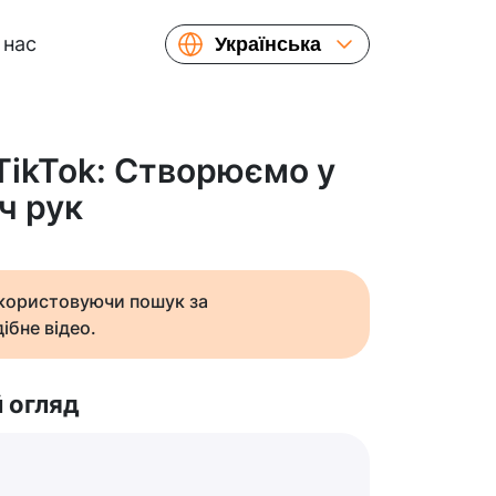
 нас
Українська
English
Español
Русский
 TikTok: Створюємо у
Français
ч рук
繁體中文
简体中文
日本語
икористовуючи пошук за
ібне відео.
 огляд