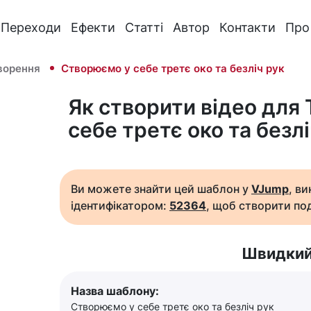
Переходи
Ефекти
Статті
Автор
Контакти
Про
ворення
Створюємо у себе третє око та безліч рук
Як створити відео для
себе третє око та безлі
Ви можете знайти цей шаблон у
VJump
, в
ідентифікатором:
52364
, щоб створити под
Швидкий
Назва шаблону:
Створюємо у себе третє око та безліч рук