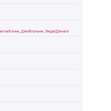
екти/Клони
,
Дім/Вітальня
,
Люди/Дівчата