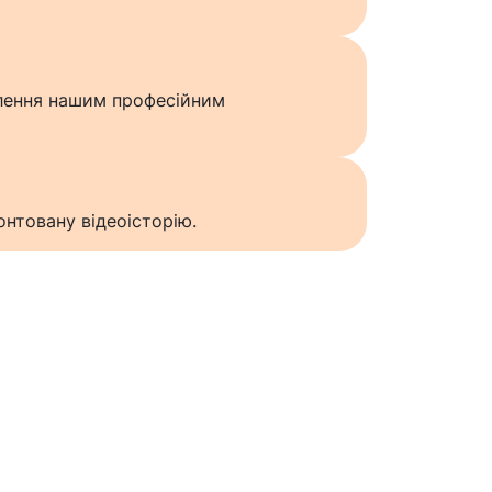
влення нашим професійним
нтовану відеоісторію.