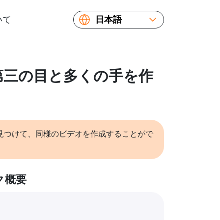
いて
日本語
English
Español
Русский
: 第三の目と多くの手を作
Українська
Français
繁體中文
简体中文
見つけて、同様のビデオを作成することがで
ク概要