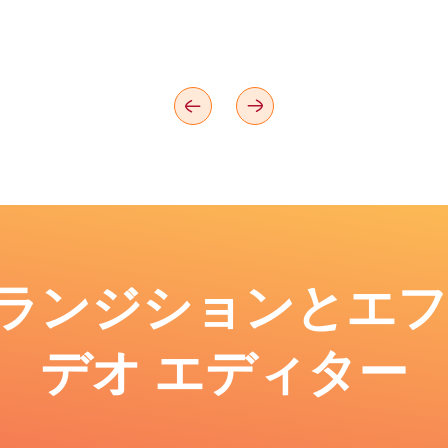
: トランジションとエ
デオ エディター