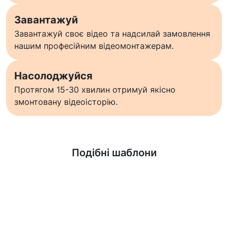
Завантажуй
Завантажуй своє відео та надсилай замовлення
нашим професійним відеомонтажерам.
Насолоджуйся
Протягом 15-30 хвилин отримуй якісно
змонтовану відеоісторію.
Дізнатися більше
Подібні шаблони