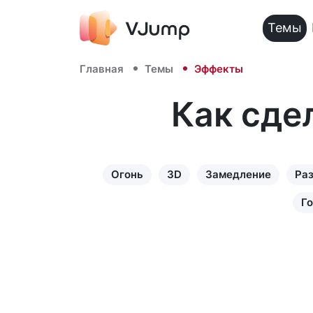
Темы
Главная
Темы
Эффекты
Как сде
Огонь
3D
Замедление
Ра
Г