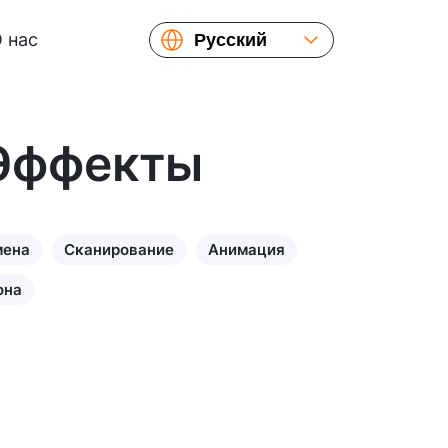
 нас
Русский
English
Español
Українська
 Эффекты
Français
繁體中文
简体中文
мена
Сканирование
Анимация
日本語
она