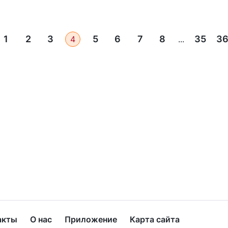
1
2
3
5
6
7
8
35
3
4
...
акты
О нас
Приложение
Карта сайта