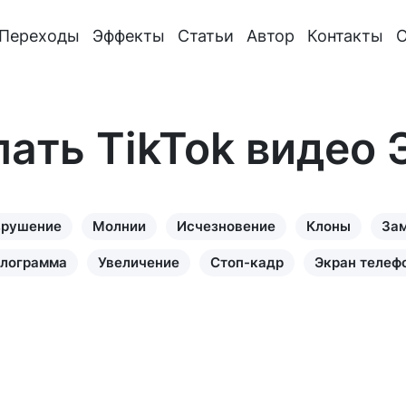
Переходы
Эффекты
Статьи
Автор
Контакты
О
лать TikTok видео
зрушение
Молнии
Исчезновение
Клоны
За
олограмма
Увеличение
Стоп-кадр
Экран телеф