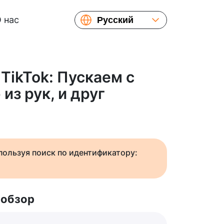
 нас
Русский
English
Español
Українська
TikTok: Пускаем с
Français
из рук, и друг
繁體中文
简体中文
日本語
спользуя поиск по идентификатору:
 обзор