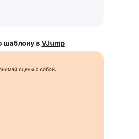
о шаблону в
VJump
снимай сцены с собой.