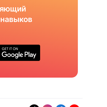
ляющий
 навыков