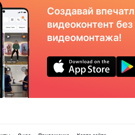
Создавай впечат
видеоконтент без
видеомонтажа!