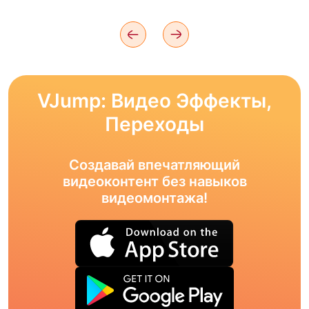
VJump: Видео Эффекты,
Переходы
Создавай впечатляющий
видеоконтент без навыков
видеомонтажа!