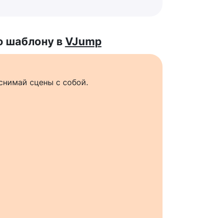
о шаблону в
VJump
снимай сцены с собой.