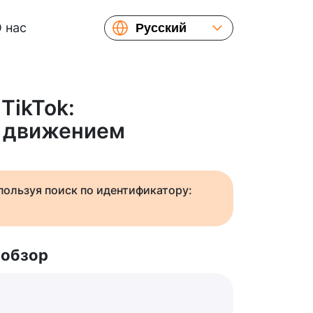
 нас
Русский
English
Español
Українська
TikTok:
Français
 движением
繁體中文
简体中文
日本語
спользуя поиск по идентификатору:
 обзор