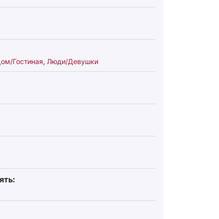
ом/Гостиная
,
Люди/Девушки
ять: