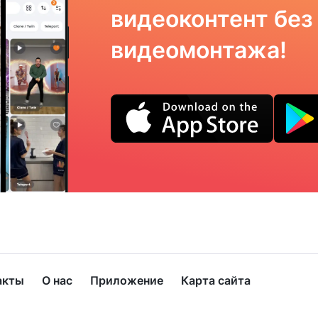
видеоконтент без
видеомонтажа!
акты
О нас
Приложение
Карта сайта