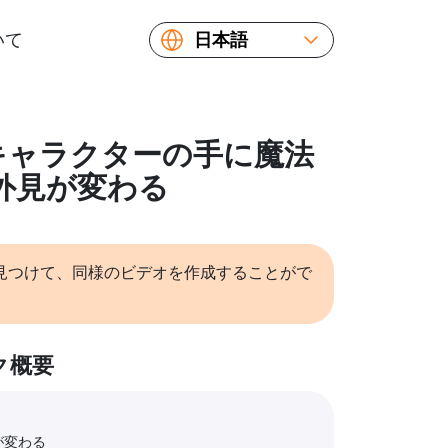
いて
日本語
English
Español
Русский
: キャラクターの手に魔法
Українська
外見が変わる
Français
繁體中文
简体中文
見つけて、同様のビデオを作成することがで
ク概要
が変わる