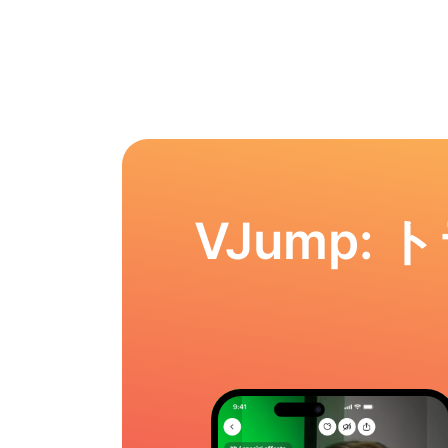
VJump