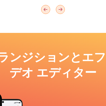
: トランジションとエ
デオ エディター