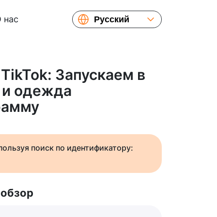
 нас
Русский
English
Español
Українська
TikTok: Запускаем в
Français
 и одежда
繁體中文
рамму
简体中文
日本語
спользуя поиск по идентификатору:
 обзор