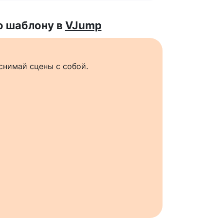
о шаблону в
VJump
снимай сцены с собой.