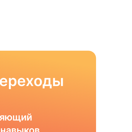
Переходы
ляющий
 навыков