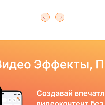
Видео Эффекты, 
Создавай впечат
видеоконтент без