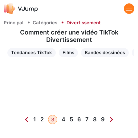
Principal
Catégories
Divertissement
Comment créer une vidéo TikTok
Divertissement
Tendances TikTok
Films
Bandes dessinées
1
2
4
5
6
7
8
9
3