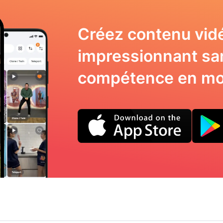
Créez contenu vid
impressionnant sa
compétence en mo