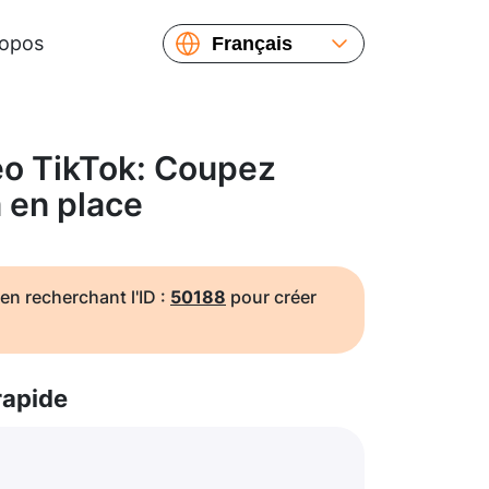
ropos
Français
English
Español
Русский
o TikTok: Coupez
Українська
a en place
繁體中文
简体中文
日本語
en recherchant l'ID :
50188
pour créer
rapide