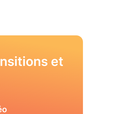
nsitions et
éo