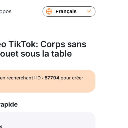
ropos
Français
English
e
Español
Русский
o TikTok: Corps sans
Українська
jouet sous la table
繁體中文
简体中文
日本語
en recherchant l'ID :
57794
pour créer
rapide
le