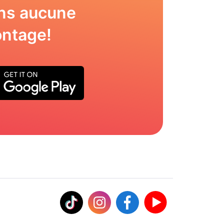
ns aucune
ntage!