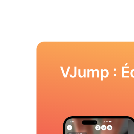
VJump : Éd