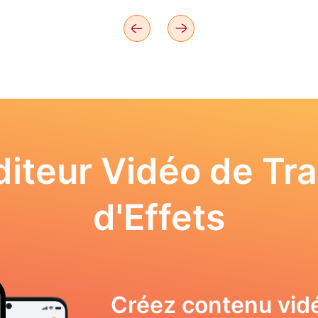
iteur Vidéo de Tra
d'Effets
Créez contenu vid