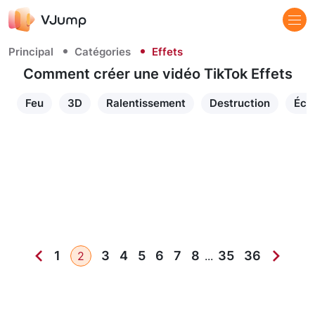
Principal
Catégories
Effets
Comment créer une vidéo TikTok Effets
Feu
3D
Ralentissement
Destruction
Écla
1
3
4
5
6
7
8
35
36
2
...