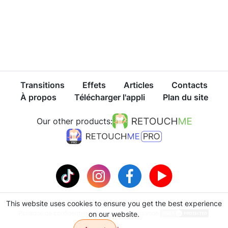
Transitions
Effets
Articles
Contacts
À propos
Télécharger l'appli
Plan du site
Our other products:
This website uses cookies to ensure you get the best experience
Politique de confidentialité
Conditions d'utilisation
on our website.