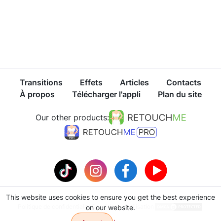
Transitions
Effets
Articles
Contacts
À propos
Télécharger l'appli
Plan du site
Our other products:
This website uses cookies to ensure you get the best experience
Politique de confidentialité
Conditions d'utilisation
on our website.