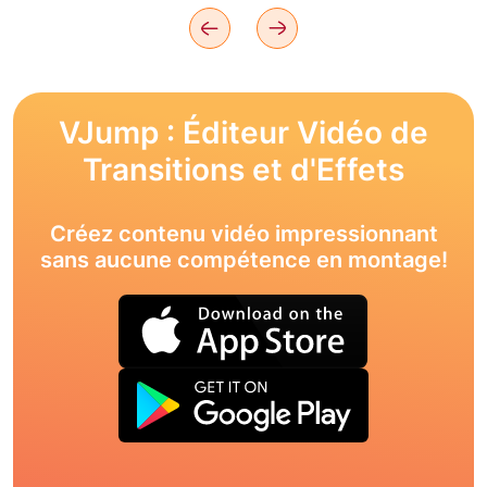
VJump : Éditeur Vidéo de
Transitions et d'Effets
Créez contenu vidéo impressionnant
sans aucune compétence en montage!