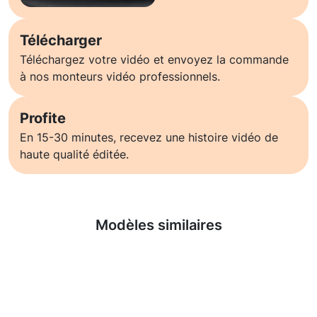
Télécharger
Téléchargez votre vidéo et envoyez la commande
à nos monteurs vidéo professionnels.
Profite
En 15-30 minutes, recevez une histoire vidéo de
haute qualité éditée.
En savoir plus
Modèles similaires