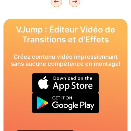
VJump : Éditeur Vidéo de
Transitions et d'Effets
Créez contenu vidéo impressionnant
sans aucune compétence en montage!