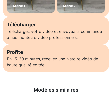
Télécharger
Téléchargez votre vidéo et envoyez la commande
à nos monteurs vidéo professionnels.
Profite
En 15-30 minutes, recevez une histoire vidéo de
haute qualité éditée.
En savoir plus
Modèles similaires