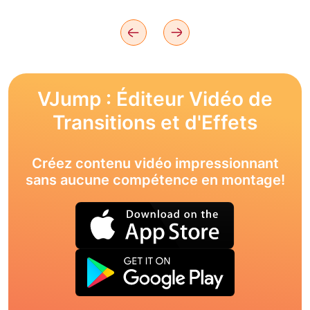
VJump : Éditeur Vidéo de
Transitions et d'Effets
Créez contenu vidéo impressionnant
sans aucune compétence en montage!