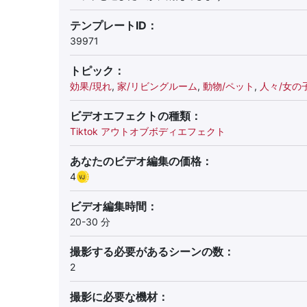
テンプレートID：
39971
トピック：
効果/現れ
,
家/リビングルーム
,
動物/ペット
,
人々/女の
ビデオエフェクトの種類：
Tiktok アウトオブボディエフェクト
あなたのビデオ編集の価格：
4
ビデオ編集時間：
20-30 分
撮影する必要があるシーンの数：
2
撮影に必要な機材：