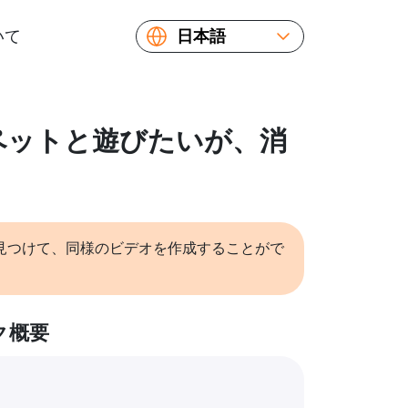
いて
日本語
English
Español
Русский
: ペットと遊びたいが、消
Українська
Français
繁體中文
简体中文
見つけて、同様のビデオを作成することがで
ク概要