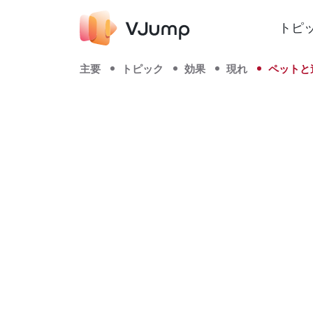
トピ
主要
トピック
効果
現れ
ペットと