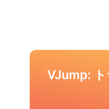
VJump