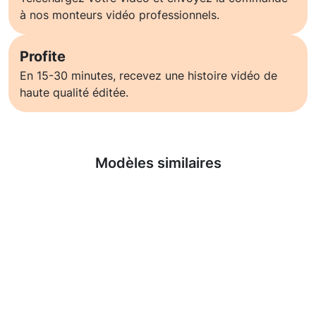
à nos monteurs vidéo professionnels.
Profite
En 15-30 minutes, recevez une histoire vidéo de
haute qualité éditée.
En savoir plus
Modèles similaires