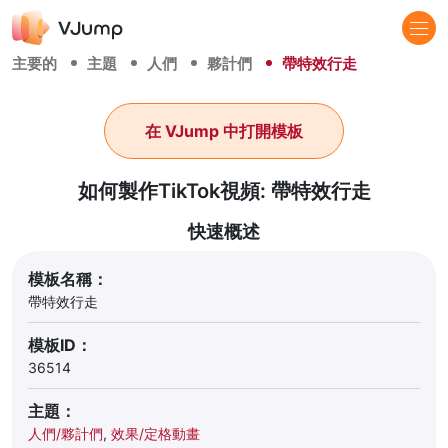
主要的
主題
人們
夥計們
帶特效行走
在 VJump 中打開模板
如何製作TikTok視頻: 帶特效行走
快速概述
模板名稱：
帶特效行走
模板ID：
36514
主題：
人們/夥計們
,
效果/定格動畫