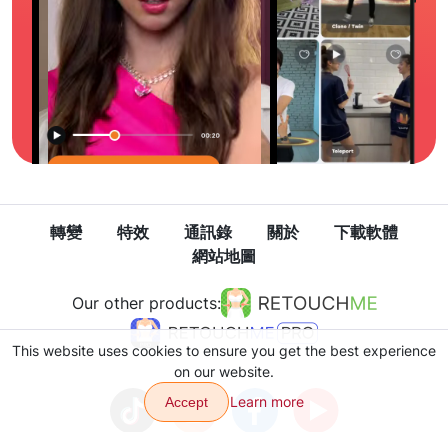
轉變
特效
通訊錄
關於
下載軟體
網站地圖
Our other products:
This website uses cookies to ensure you get the best experience
on our website.
Learn more
Accept