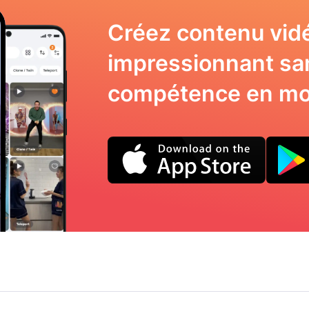
Créez contenu vid
impressionnant sa
compétence en mo