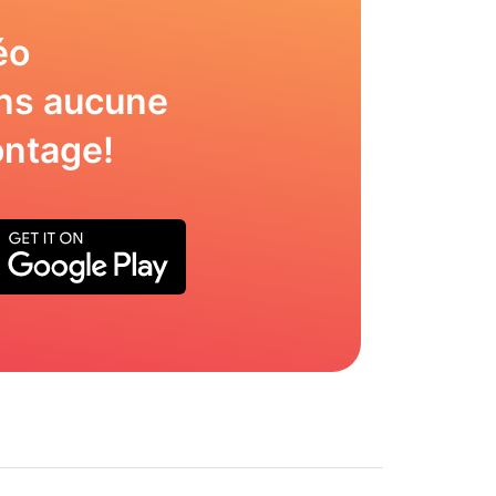
éo
ns aucune
ntage!