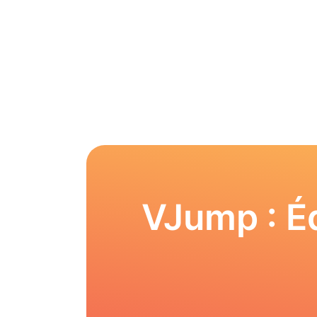
VJump : Éd