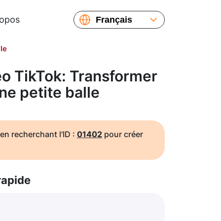
ropos
Français
English
le
Español
Русский
o TikTok: Transformer
Українська
ne petite balle
繁體中文
简体中文
日本語
en recherchant l'ID :
01402
pour créer
rapide