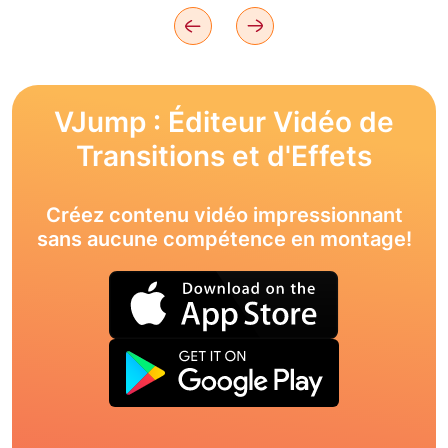
VJump : Éditeur Vidéo de
Transitions et d'Effets
Créez contenu vidéo impressionnant
sans aucune compétence en montage!