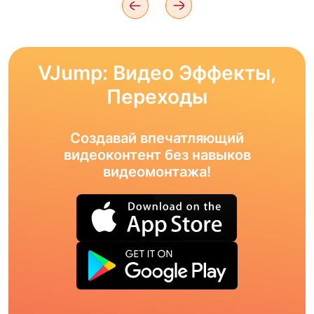
VJump: Видео Эффекты,
Переходы
Создавай впечатляющий
видеоконтент без навыков
видеомонтажа!