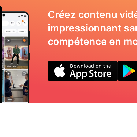
Créez contenu vid
impressionnant sa
compétence en mo