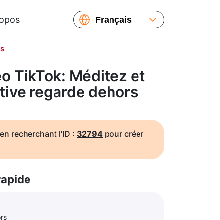
ropos
Français
English
rs
Español
Русский
o TikTok: Méditez et
Українська
ative regarde dehors
繁體中文
简体中文
日本語
en recherchant l'ID :
32794
pour créer
rapide
ors