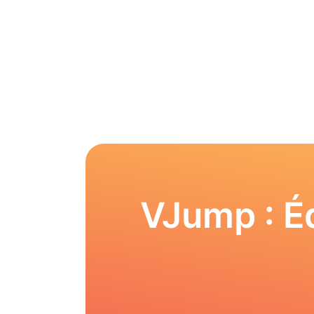
VJump : Éd