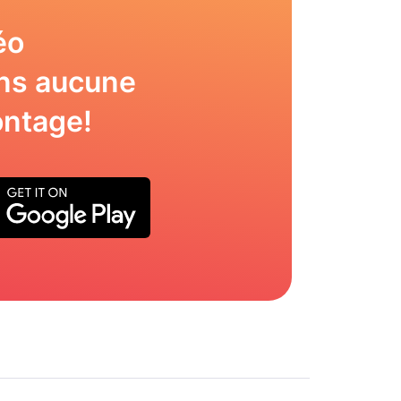
éo
ns aucune
ntage!