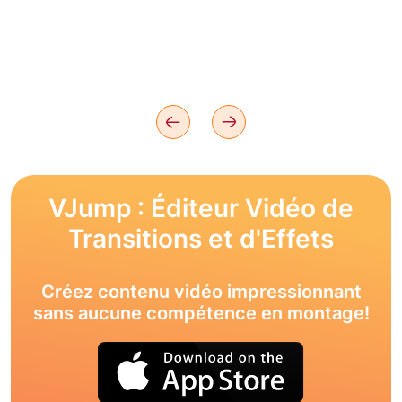
VJump : Éditeur Vidéo de
Transitions et d'Effets
Créez contenu vidéo impressionnant
sans aucune compétence en montage!