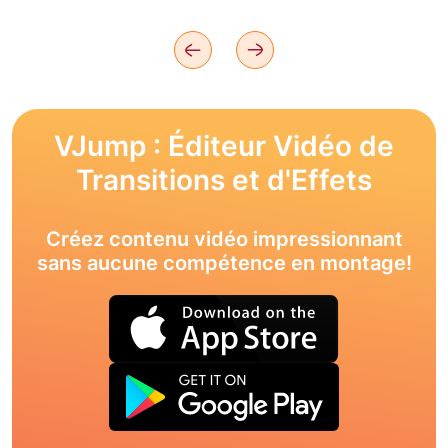
VJump : Éditeur Vidéo de
Transitions et d'Effets
Créez contenu vidéo impressionnant
sans aucune compétence en montage!