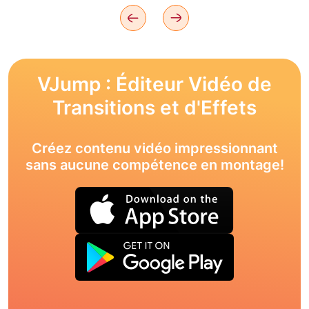
VJump : Éditeur Vidéo de
Transitions et d'Effets
Créez contenu vidéo impressionnant
sans aucune compétence en montage!