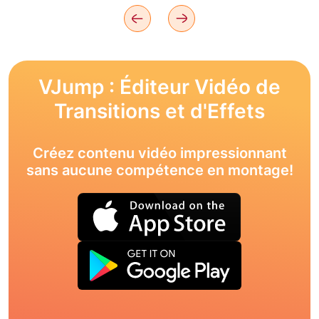
VJump : Éditeur Vidéo de
Transitions et d'Effets
Créez contenu vidéo impressionnant
sans aucune compétence en montage!