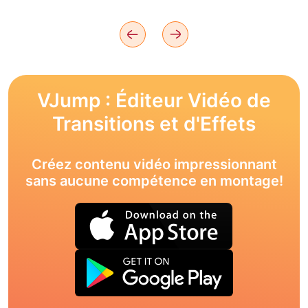
VJump : Éditeur Vidéo de
Transitions et d'Effets
Créez contenu vidéo impressionnant
sans aucune compétence en montage!