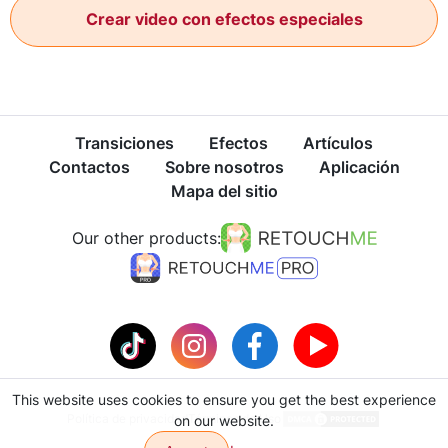
Crear video con efectos especiales
Transiciones
Efectos
Artículos
Contactos
Sobre nosotros
Aplicación
Mapa del sitio
Our other products:
This website uses cookies to ensure you get the best experience
Política de privacidad
Términos de Uso
on our website.