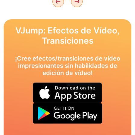
VJump: Efectos de Vídeo,
Transiciones
¡Cree efectos/transiciones de vídeo
impresionantes sin habilidades de
edición de vídeo!