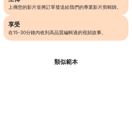
上傳您的影片並將訂單發送給我們的專業影片剪輯師。
享受
在15-30分鐘內收到高品質編輯過的視頻故事。
了解更多
類似範本