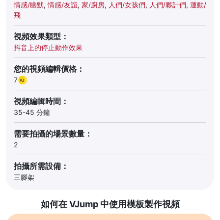
情感/幽默
,
情感/友誼
,
家/廚房
,
人們/女孩們
,
人們/夥計們
,
運動/
飛
視頻效果類型：
抖音上的停止動作效果
您的視頻編輯價格：
7
視頻編輯時間：
35-45 分鐘
需要拍攝的場景數量：
2
拍攝所需設備：
三腳架
如何在
VJump
中使用模板製作視頻