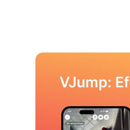
VJump: Ef