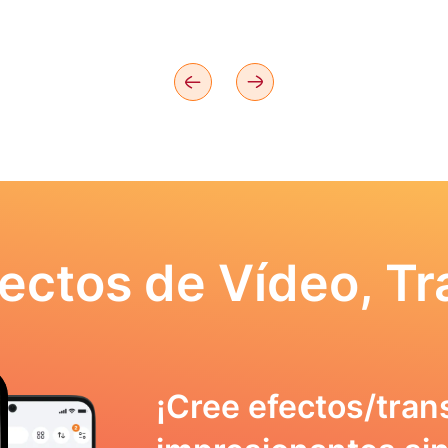
ectos de Vídeo, Tr
¡Cree efectos/tran