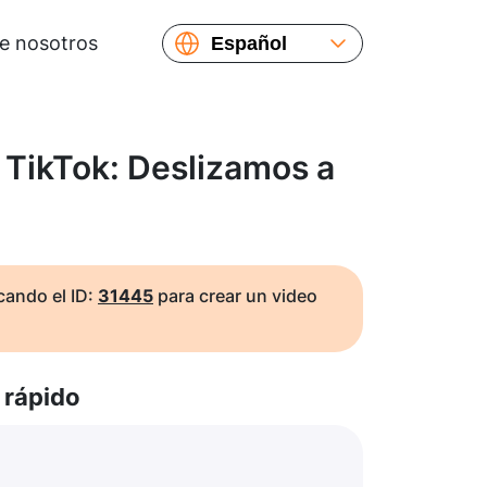
e nosotros
Español
English
Русский
Українська
 TikTok: Deslizamos a
Français
繁體中文
简体中文
日本語
ando el ID:
31445
para crear un video
rápido