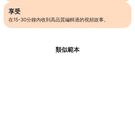
享受
在15-30分鐘內收到高品質編輯過的視頻故事。
了解更多
類似範本