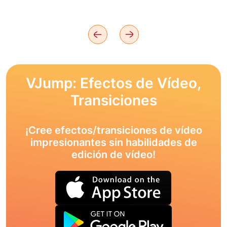
VJump: Efectos de Vídeo,
Transiciones
¡Cree efectos/transiciones de vídeo
impresionantes sin habilidades de
edición de vídeo!