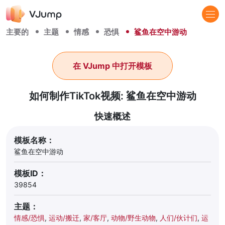
主要的
主题
情感
恐惧
鲨鱼在空中游动
在 VJump 中打开模板
如何制作TikTok视频: 鲨鱼在空中游动
快速概述
模板名称：
鲨鱼在空中游动
模板ID：
39854
主题：
情感/恐惧
,
运动/搬迁
,
家/客厅
,
动物/野生动物
,
人们/伙计们
,
运