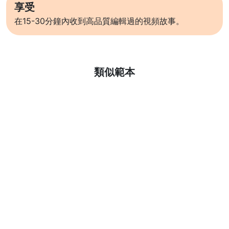
享受
在15-30分鐘內收到高品質編輯過的視頻故事。
了解更多
類似範本