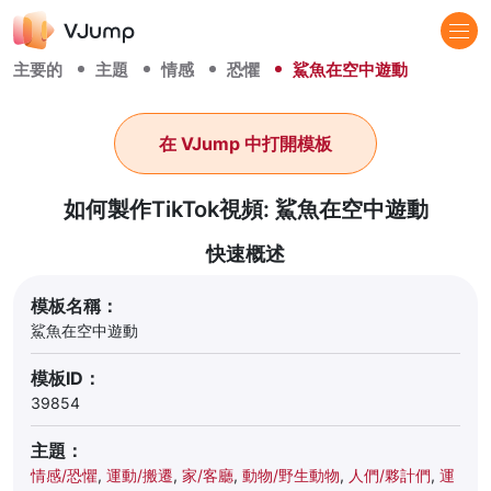
主要的
主題
情感
恐懼
鯊魚在空中遊動
在 VJump 中打開模板
如何製作TikTok視頻: 鯊魚在空中遊動
快速概述
模板名稱：
鯊魚在空中遊動
模板ID：
39854
主題：
情感/恐懼
,
運動/搬遷
,
家/客廳
,
動物/野生動物
,
人們/夥計們
,
運