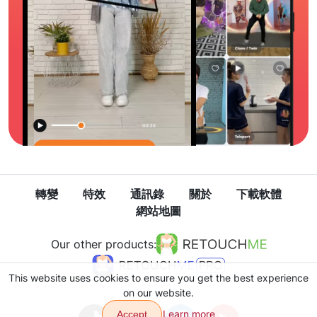
轉變
特效
通訊錄
關於
下載軟體
網站地圖
Our other products:
This website uses cookies to ensure you get the best experience
on our website.
Learn more
Accept