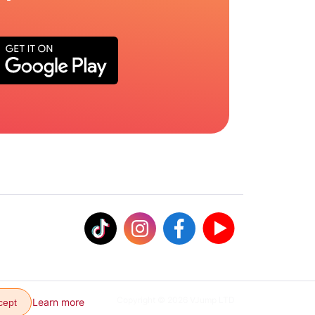
Copyright © 2026 VJump LTD
Learn more
cept