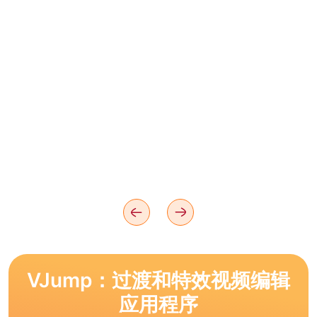
VJump：过渡和特效视频编辑
应用程序