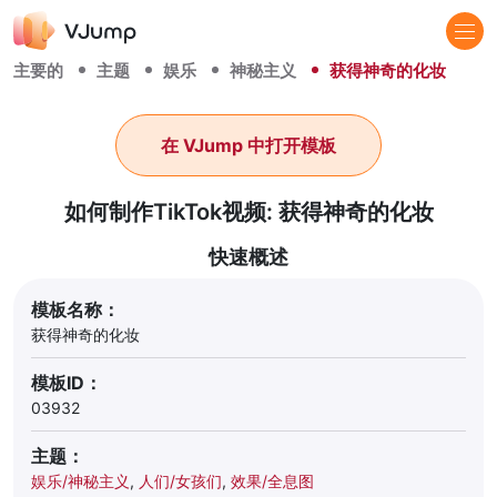
主要的
主题
娱乐
神秘主义
获得神奇的化妆
在 VJump 中打开模板
如何制作TikTok视频: 获得神奇的化妆
快速概述
模板名称：
获得神奇的化妆
模板ID：
03932
主题：
娱乐/神秘主义
,
人们/女孩们
,
效果/全息图