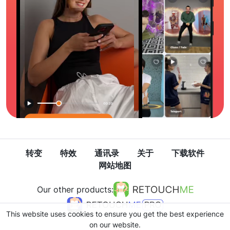
转变
特效
通讯录
关于
下载软件
网站地图
Our other products:
This website uses cookies to ensure you get the best experience
on our website.