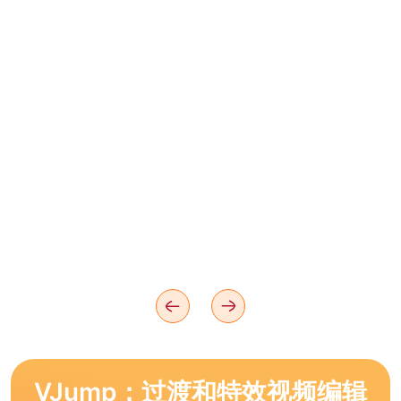
VJump：过渡和特效视频编辑